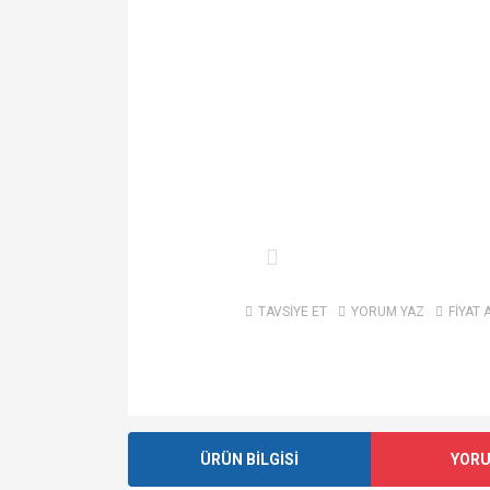
TAVSİYE ET
YORUM YAZ
FİYAT 
ÜRÜN BİLGİSİ
YOR