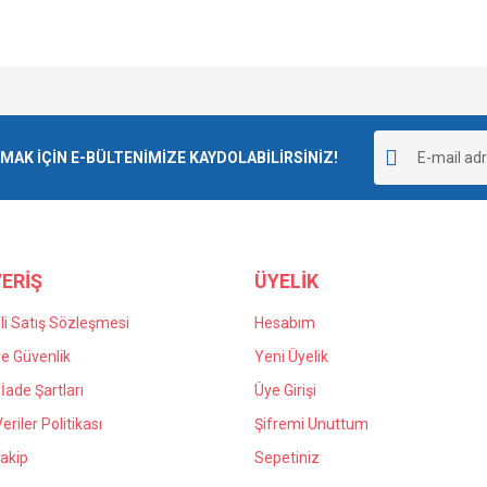
e diğer konularda yetersiz gördüğünüz noktaları öneri formunu kullanarak tarafımı
goladı ve kargolama da iyiydi.
Bu ürüne ilk yorumu siz yapın!
r.
K İÇİN E-BÜLTENİMİZE KAYDOLABİLİRSİNİZ!
Yorum Yaz
 yanlış verdiğim siparişin iadesi için
n kaldım kendilerine teşekkür ediyorum.
ERİŞ
ÜYELİK
i Satış Sözleşmesi
Hesabım
 ve Güvenlik
Yeni Üyelik
 İade Şartları
Üye Girişi
Gönder
Veriler Politikası
Şifremi Unuttum
akip
Sepetiniz