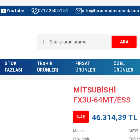
YouTube
0212 250 51 51
info@turanmuhendislik.com
ARA
STOK
TEŞHİR
FIRSAT
ÖZEL
FAZLASI
ÜRÜNLERİ
ÜRÜNLERİ
ÜRÜNLER
MİTSUBİSHİ
FX3U-64MT/ESS
46.314,39 TL
%45
Marka
MİTSU
Stok Kodu
FX3U-