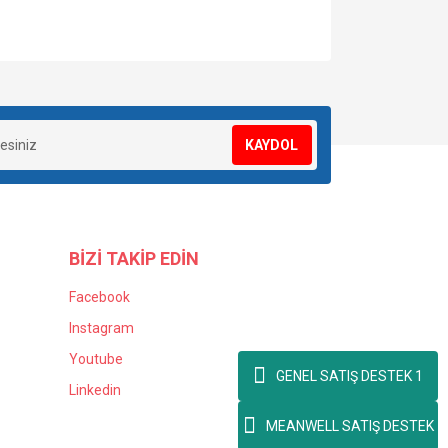
za iletebilirsiniz.
KAYDOL
BİZİ TAKİP EDİN
Facebook
Instagram
Youtube
GENEL SATIŞ DESTEK 1
Linkedin
MEANWELL SATIŞ DESTEK