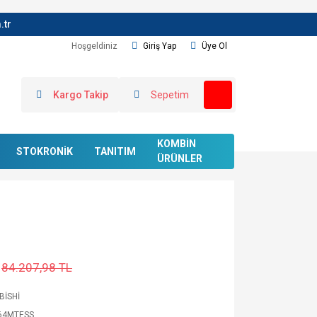
.tr
Hoşgeldiniz
Giriş Yap
Üye Ol
Kargo Takip
Sepetim
KOMBİN
STOKRONİK
TANITIM
ÜRÜNLER
84.207,98 TL
BİSHİ
64MTESS