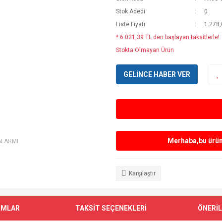
Stok Adedi
0
Liste Fiyatı
1.278
* 6.021,39 TL den başlayan taksitlerle!
Stokta Olmayan Ürün
GELİNCE HABER VER
Merhaba,bu ürün 
ALARMI
Karşılaştır
UMLAR
TAKSİT SEÇENEKLERİ
ÖNERİL