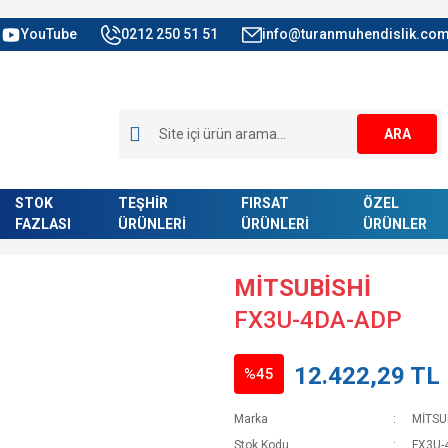
YouTube
0212 250 51 51
info@turanmuhendislik.com
ARA
STOK
TEŞHİR
FIRSAT
ÖZEL
FAZLASI
ÜRÜNLERİ
ÜRÜNLERİ
ÜRÜNLER
MİTSUBİSHİ
FX3U-4DA-ADP
12.422,29 TL
%45
Marka
MİTSU
Stok Kodu
FX3U-