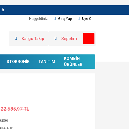
.tr
Hoşgeldiniz
Giriş Yap
Üye Ol
Kargo Takip
Sepetim
KOMBİN
STOKRONİK
TANITIM
ÜRÜNLER
22.585,97 TL
BİSHİ
4DA-ADP