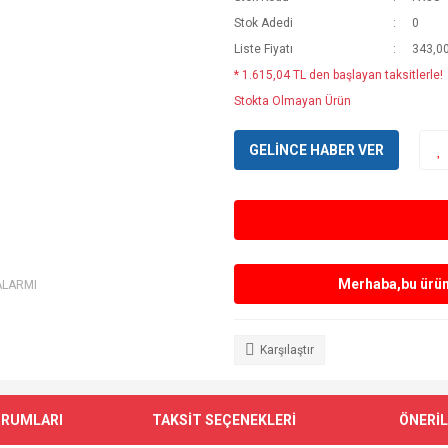
Stok Adedi
0
Liste Fiyatı
343,0
* 1.615,04 TL den başlayan taksitlerle!
Stokta Olmayan Ürün
GELİNCE HABER VER
Merhaba,bu ürün 
ALARMI
Karşılaştır
ORUMLARI
TAKSİT SEÇENEKLERİ
ÖNERİL