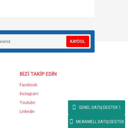
za iletebilirsiniz.
KAYDOL
BİZİ TAKİP EDİN
Facebook
Instagram
Youtube
GENEL SATIŞ DESTEK 1
Linkedin
MEANWELL SATIŞ DESTEK