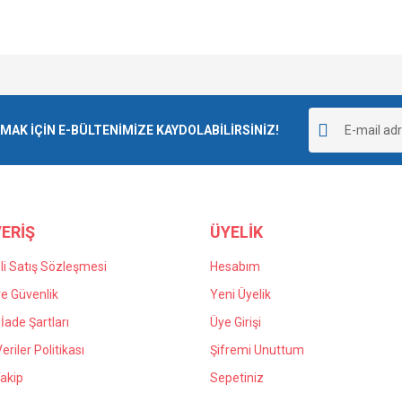
e diğer konularda yetersiz gördüğünüz noktaları öneri formunu kullanarak tarafımı
goladı ve kargolama da iyiydi.
Bu ürüne ilk yorumu siz yapın!
r.
K İÇİN E-BÜLTENİMİZE KAYDOLABİLİRSİNİZ!
Yorum Yaz
 yanlış verdiğim siparişin iadesi için
n kaldım kendilerine teşekkür ediyorum.
ERİŞ
ÜYELİK
i Satış Sözleşmesi
Hesabım
 ve Güvenlik
Yeni Üyelik
 İade Şartları
Üye Girişi
Gönder
Veriler Politikası
Şifremi Unuttum
akip
Sepetiniz