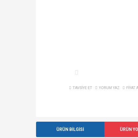
TAVSİYE ET
YORUM YAZ
FİYAT 
ÜRÜN BİLGİSİ
ÜRÜN Y