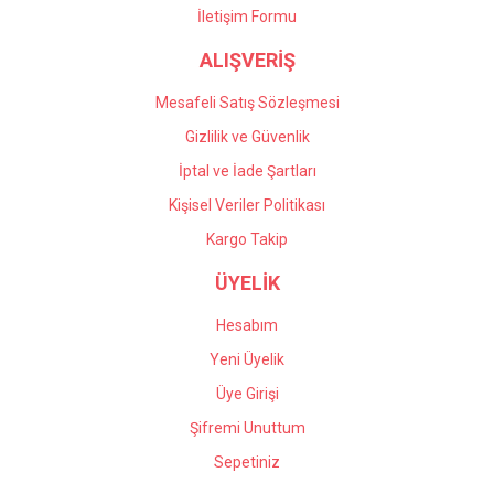
İletişim Formu
Önder Kaçar | 20/05/2026
ALIŞVERİŞ
Gönder
Deneyimini Paylaş
Mesafeli Satış Sözleşmesi
Gizlilik ve Güvenlik
İptal ve İade Şartları
Kişisel Veriler Politikası
Kargo Takip
ÜYELİK
Hesabım
Yeni Üyelik
Üye Girişi
Şifremi Unuttum
Sepetiniz