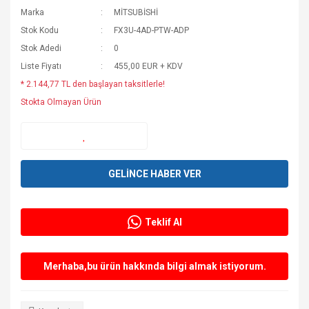
Marka
MİTSUBİSHİ
Stok Kodu
FX3U-4AD-PTW-ADP
Stok Adedi
0
Liste Fiyatı
455,00 EUR + KDV
* 2.144,77 TL den başlayan taksitlerle!
Stokta Olmayan Ürün
GELİNCE HABER VER
Teklif Al
Merhaba,bu ürün hakkında bilgi almak istiyorum.