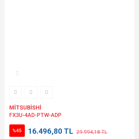
MİTSUBİSHİ
FX3U-4AD-PTW-ADP
16.496,80 TL
%45
29.994,18 TL