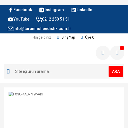
Facebook
Instagram
LinkedIn
YouTube
0212 250 51 51
info@turanmuhendislik.com.tr
Hoşgeldiniz
Giriş Yap
Üye Ol
ARA