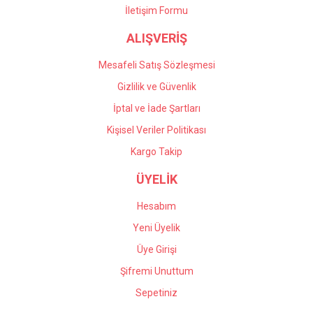
İletişim Formu
Önder Kaçar | 20/05/2026
ALIŞVERİŞ
Gönder
Deneyimini Paylaş
Mesafeli Satış Sözleşmesi
Gizlilik ve Güvenlik
İptal ve İade Şartları
Kişisel Veriler Politikası
Kargo Takip
ÜYELİK
Hesabım
Yeni Üyelik
Üye Girişi
Şifremi Unuttum
Sepetiniz