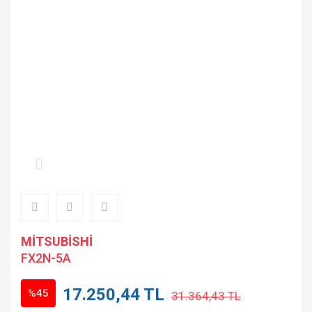
MİTSUBİSHİ
FX2N-5A
17.250,44 TL
%45
31.364,43 TL