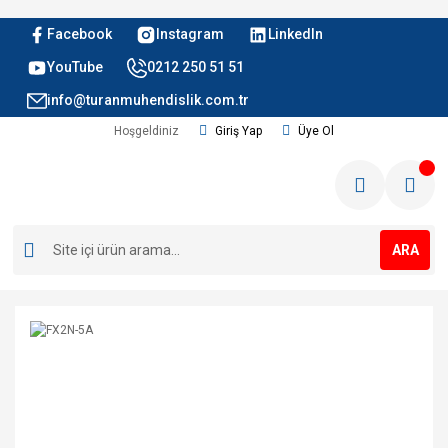
Facebook
Instagram
LinkedIn
YouTube
0212 250 51 51
info@turanmuhendislik.com.tr
Hoşgeldiniz
Giriş Yap
Üye Ol
ARA