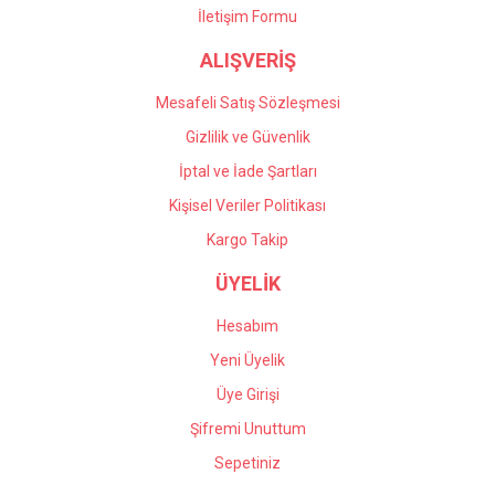
İletişim Formu
Önder Kaçar | 20/05/2026
ALIŞVERİŞ
Gönder
Deneyimini Paylaş
Mesafeli Satış Sözleşmesi
Gizlilik ve Güvenlik
İptal ve İade Şartları
Kişisel Veriler Politikası
Kargo Takip
ÜYELİK
Hesabım
Yeni Üyelik
Üye Girişi
Şifremi Unuttum
Sepetiniz