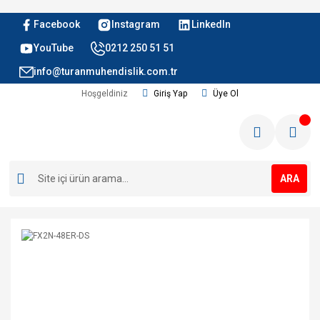
Facebook
Instagram
LinkedIn
YouTube
0212 250 51 51
info@turanmuhendislik.com.tr
Hoşgeldiniz
Giriş Yap
Üye Ol
ARA