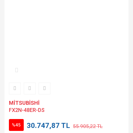
MİTSUBİSHİ
FX2N-48ER-DS
30.747,87 TL
%45
55.905,22 TL