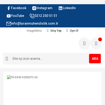
Facebook
Instagram
LinkedIn
YouTube
0212 250 51 51
info@turanmuhendislik.com.tr
Hoşgeldiniz
Giriş Yap
Üye Ol
ARA