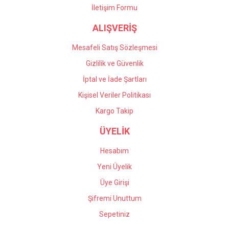
İletişim Formu
Önder Kaçar | 20/05/2026
ALIŞVERİŞ
Gönder
Deneyimini Paylaş
Mesafeli Satış Sözleşmesi
Gizlilik ve Güvenlik
İptal ve İade Şartları
Kişisel Veriler Politikası
Kargo Takip
ÜYELİK
Hesabım
Yeni Üyelik
Üye Girişi
Şifremi Unuttum
Sepetiniz