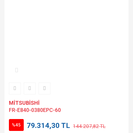
MİTSUBİSHİ
FR-E840-0380EPC-60
79.314,30 TL
%45
144.207,82 TL