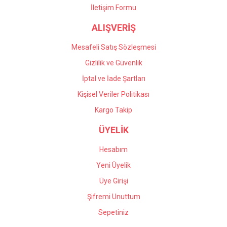
İletişim Formu
Önder Kaçar | 20/05/2026
ALIŞVERİŞ
Gönder
Deneyimini Paylaş
Mesafeli Satış Sözleşmesi
Gizlilik ve Güvenlik
İptal ve İade Şartları
Kişisel Veriler Politikası
Kargo Takip
ÜYELİK
Hesabım
Yeni Üyelik
Üye Girişi
Şifremi Unuttum
Sepetiniz