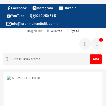
Facebook
Instagram
LinkedIn
YouTube
0212 250 51 51
info@turanmuhendislik.com.tr
Hoşgeldiniz
Giriş Yap
Üye Ol
ARA