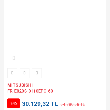
MİTSUBİSHİ
FR-E820S-0110EPC-60
30.129,32 TL
%45
54.780,58 TL