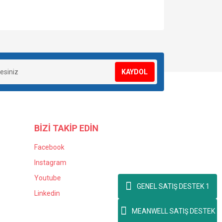
za iletebilirsiniz.
KAYDOL
BİZİ TAKİP EDİN
Facebook
Instagram
Youtube
GENEL SATIŞ DESTEK 1
Linkedin
MEANWELL SATIŞ DESTEK