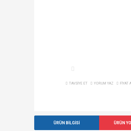
TAVSİYE ET
YORUM YAZ
FİYAT 
ÜRÜN BİLGİSİ
ÜRÜN Y