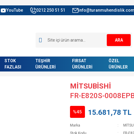
YouTube
0212 250 51 51
info@turanmuhendislik.com
ARA
STOK
TEŞHİR
FIRSAT
ÖZEL
FAZLASI
ÜRÜNLERİ
ÜRÜNLERİ
ÜRÜNLER
MİTSUBİSHİ
FR-E820S-0008EPB
15.681,78 TL
%45
Marka
MİTSU
Stok Kodu
FR-E8