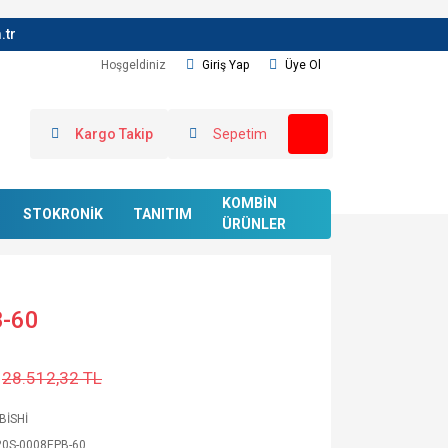
.tr
Hoşgeldiniz
Giriş Yap
Üye Ol
Kargo Takip
Sepetim
KOMBİN
STOKRONİK
TANITIM
ÜRÜNLER
-60
28.512,32 TL
BİSHİ
20S-0008EPB-60