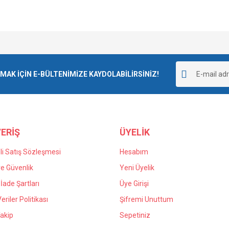
e diğer konularda yetersiz gördüğünüz noktaları öneri formunu kullanarak tarafımı
goladı ve kargolama da iyiydi.
Bu ürüne ilk yorumu siz yapın!
r.
K İÇİN E-BÜLTENİMİZE KAYDOLABİLİRSİNİZ!
Yorum Yaz
 yanlış verdiğim siparişin iadesi için
n kaldım kendilerine teşekkür ediyorum.
ERİŞ
ÜYELİK
i Satış Sözleşmesi
Hesabım
 ve Güvenlik
Yeni Üyelik
 İade Şartları
Üye Girişi
Gönder
Veriler Politikası
Şifremi Unuttum
akip
Sepetiniz