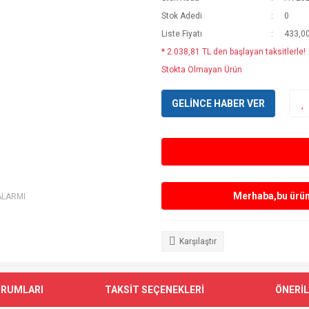
Stok Adedi
0
Liste Fiyatı
433,0
* 2.038,81 TL den başlayan taksitlerle!
Stokta Olmayan Ürün
GELİNCE HABER VER
Merhaba,bu ürün 
ALARMI
Karşılaştır
ORUMLARI
TAKSİT SEÇENEKLERİ
ÖNERİL