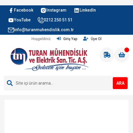
Facebook
Instagram
LinkedIn
YouTube
0212 250 51 51
info@turanmuhendislik.com.tr
Hoşgeldiniz
Giriş Yap
Üye Ol
ARA