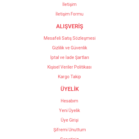
kaldım kendilerine teşekkür
İletişim
ediyorum.
İletişim Formu
Önder Kaçar | 20/05/2026
ALIŞVERİŞ
Gönder
Deneyimini Paylaş
Mesafeli Satış Sözleşmesi
Gizlilik ve Güvenlik
İptal ve İade Şartları
Kişisel Veriler Politikası
Kargo Takip
ÜYELİK
Hesabım
Yeni Üyelik
Üye Girişi
Şifremi Unuttum