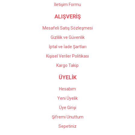
İletişim Formu
Önder Kaçar | 20/05/2026
ALIŞVERİŞ
Gönder
Deneyimini Paylaş
Mesafeli Satış Sözleşmesi
Gizlilik ve Güvenlik
İptal ve İade Şartları
Kişisel Veriler Politikası
Kargo Takip
ÜYELİK
Hesabım
Yeni Üyelik
Üye Girişi
Şifremi Unuttum
Sepetiniz