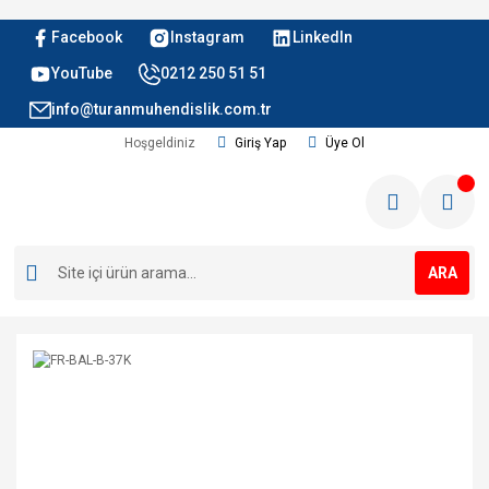
Facebook
Instagram
LinkedIn
YouTube
0212 250 51 51
info@turanmuhendislik.com.tr
Hoşgeldiniz
Giriş Yap
Üye Ol
ARA