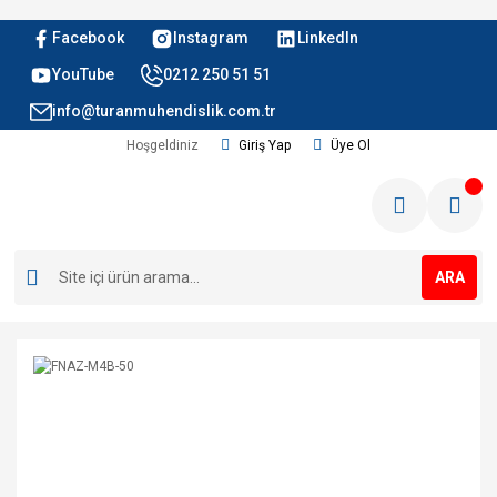
Facebook
Instagram
LinkedIn
YouTube
0212 250 51 51
info@turanmuhendislik.com.tr
Hoşgeldiniz
Giriş Yap
Üye Ol
ARA