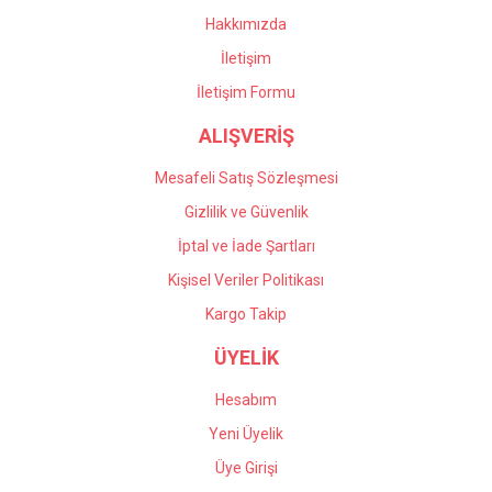
oldular. Profesyonel
Bu ürüne benzer farklı alternatifler olmalı.
çalışıyorlar, çok memnun
Hakkımızda
kaldım kendilerine teşekkür
İletişim
ediyorum.
İletişim Formu
Önder Kaçar | 20/05/2026
ALIŞVERİŞ
Gönder
Deneyimini Paylaş
Mesafeli Satış Sözleşmesi
Gizlilik ve Güvenlik
İptal ve İade Şartları
Kişisel Veriler Politikası
Kargo Takip
ÜYELİK
Hesabım
Yeni Üyelik
Üye Girişi