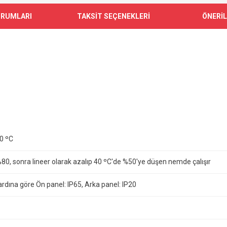
ORUMLARI
TAKSİT SEÇENEKLERİ
ÖNERİL
70 ºC
80, sonra lineer olarak azalıp 40 ºC'de %50'ye düşen nemde çalışır
dına göre Ön panel: IP65, Arka panel: IP20