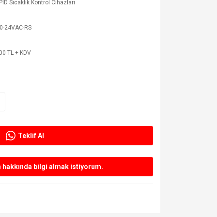
 PID Sıcaklık Kontrol Cihazları
0-24VAC-RS
00 TL + KDV
Teklif Al
hakkında bilgi almak istiyorum.