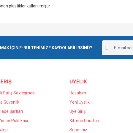
en plastikler kullanılmıştır
e diğer konularda yetersiz gördüğünüz noktaları öneri formunu kullanarak tarafımı
goladı ve kargolama da iyiydi.
Bu ürüne ilk yorumu siz yapın!
r.
K İÇİN E-BÜLTENİMİZE KAYDOLABİLİRSİNİZ!
Yorum Yaz
 yanlış verdiğim siparişin iadesi için
n kaldım kendilerine teşekkür ediyorum.
ERİŞ
ÜYELİK
i Satış Sözleşmesi
Hesabım
 ve Güvenlik
Yeni Üyelik
 İade Şartları
Üye Girişi
Gönder
Veriler Politikası
Şifremi Unuttum
akip
Sepetiniz