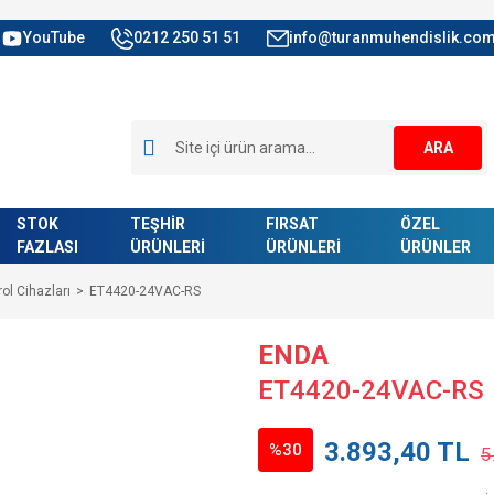
YouTube
0212 250 51 51
info@turanmuhendislik.com
ARA
STOK
TEŞHİR
FIRSAT
ÖZEL
FAZLASI
ÜRÜNLERİ
ÜRÜNLERİ
ÜRÜNLER
rol Cihazları
ET4420-24VAC-RS
ENDA
ET4420-24VAC-RS
3.893,40 TL
%30
5