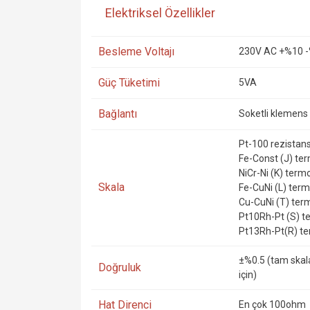
Elektriksel Özellikler
Besleme Voltajı
230V AC +%10 -
Güç Tüketimi
5VA
Bağlantı
Soketli klemens
Pt-100 rezistans
Fe-Const (J) term
NiCr-Ni (K) termo
Skala
Fe-CuNi (L) termo
Cu-CuNi (T) termo
Pt10Rh-Pt (S) te
Pt13Rh-Pt(R) te
±%0.5 (tam skal
Doğruluk
için)
Hat Direnci
En çok 100ohm