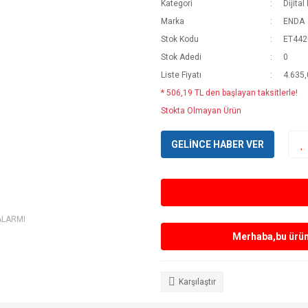
Kategori
Dijital
Marka
ENDA
Stok Kodu
ET442
Stok Adedi
0
Liste Fiyatı
4.635,
* 506,19 TL den başlayan taksitlerle!
Stokta Olmayan Ürün
GELİNCE HABER VER
ALARMI
Merhaba,bu ürün 
Karşılaştır