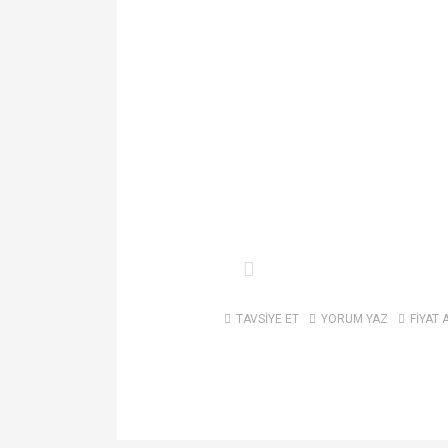
TAVSİYE ET
YORUM YAZ
FİYAT 