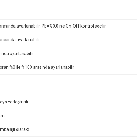
arasında ayarlanabilir. Pb=%0.0 ise On-Off kontrol seçilir
arasında ayarlanabilir
sında ayarlanabilir
oran %0 ile %100 arasında ayarlanabilir
oya yerleştririlr
mm
mbalajlı olarak)