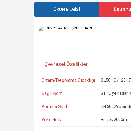
ÜRÜN BİLGİSİ
ÜRÜN Y
ÜRÜN KILAVUZU İÇİN TIKLAYIN..
Çevresel Özellikler
Ortam/Depolama Sıcaklığı
0...50 ºC / -25...
Bağıl Nem
31 ºC'ye kadar %
Koruma Sınıfı
EN 60529 standar
Yükseklik
En çok 2000m