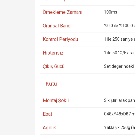
Örnekleme Zamanı
100ms
Oransal Band
%0.0 ile %100.0 
Kontrol Periyodu
1 ile 250 saniye 
Histerisiz
1 ile 50 °C/F ara
Çıkış Gücü
Set değerindeki 
Kutu
Montaj Şekli
Sıkıştırılarak pan
Ebat
G48xY48xD87 
Ağırlık
Yaklaşık 250g (a