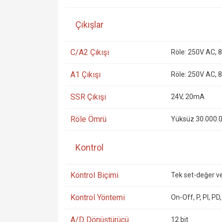
Çıkışlar
C/A2 Çıkışı
Röle: 250V AC, 8A
A1 Çıkışı
Röle: 250V AC, 8A
SSR Çıkışı
24V, 20mA
Röle Ömrü
Yüksüz 30.000.0
Kontrol
Kontrol Biçimi
Tek set-değer v
Kontrol Yöntemi
On-Off, P, PI, PD,
A/D Dönüştürücü
12 bit