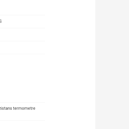
S
ezistans termometre