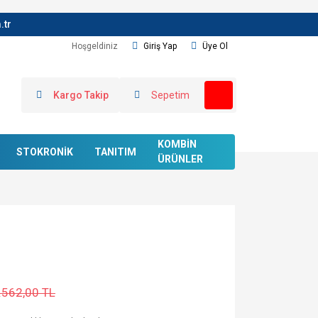
.tr
Hoşgeldiniz
Giriş Yap
Üye Ol
Kargo Takip
Sepetim
KOMBİN
STOKRONİK
TANITIM
ÜRÜNLER
.562,00 TL