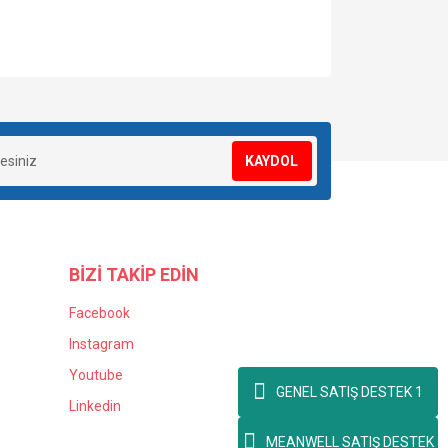
za iletebilirsiniz.
KAYDOL
BİZİ TAKİP EDİN
Facebook
Instagram
Youtube
GENEL SATIŞ DESTEK 1
Linkedin
MEANWELL SATIŞ DESTEK