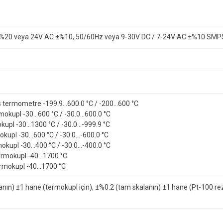
%20 veya 24V AC ±%10, 50/60Hz veya 9-30V DC / 7-24V AC ±%10 SMP
 termometre -199.9...600.0 °C / -200...600 °C
okupl -30...600 °C / -30.0...600.0 °C
kupl -30...1300 °C / -30.0...-999.9 °C
kupl -30...600 °C / -30.0...-600.0 °C
kupl -30...400 °C / -30.0...-400.0 °C
rmokupl -40...1700 °C
rmokupl -40...1700 °C
anın) ±1 hane (termokupl için), ±%0.2 (tam skalanın) ±1 hane (Pt-100 r