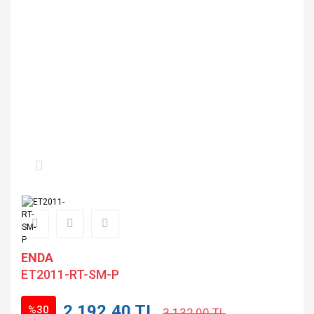
ENDA
ET2011-RT-SM-P
2.192,40 TL
%30
3.132,00 TL