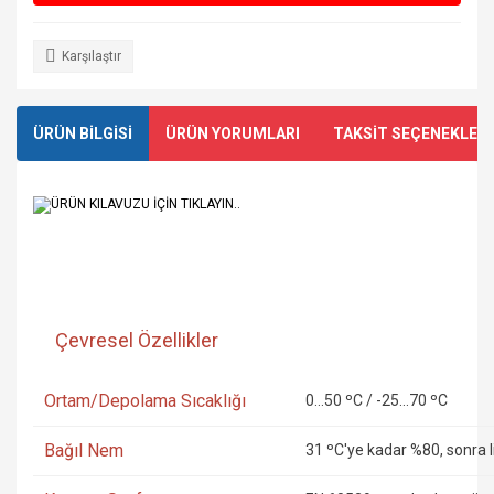
Karşılaştır
ÜRÜN BİLGİSİ
ÜRÜN YORUMLARI
TAKSİT SEÇENEKLERİ
ÜRÜN KILAVUZU İÇİN TIKLAYIN..
Çevresel Özellikler
Ortam/Depolama Sıcaklığı
0...50 ºC / -25...70 ºC
Bağıl Nem
31 ºC'ye kadar %80, sonra l