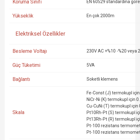
Koruma Sınıfı
EN 60529 standardına göre 
Yükseklik
En çok 2000m
Elektriksel Özellikler
Besleme Voltajı
230V AC +%10 -%20 veya 
Güç Tüketimi
5VA
Bağlantı
Soketli klemens
Fe-Const (J) termokupl için 
NiCr-Ni (K) termokupl için 0
Cu-CuNi (T) termokupl için 
Skala
Pt10Rh-Pt (S) termokupl içi
Pt13Rh-Pt (R) termokupl içi
Pt-100 rezistans termometr
Pt-100 rezistans termometre