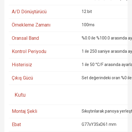
A/D Dönüştürücü
12 bit
Örnekleme Zamanı
100ms
Oransal Band
%0.0 ile %100.0 arasında aya
Kontrol Periyodu
1 ile 250 saniye arasında ay
Histerisiz
1 ile 50 °C/F arasında ayarla
Çıkış Gücü
Set değerindeki oran %0 ile
Kutu
Montaj Şekli
Sıkıştırılarak panoya yerleştr
Ebat
G77xY35xD61 mm