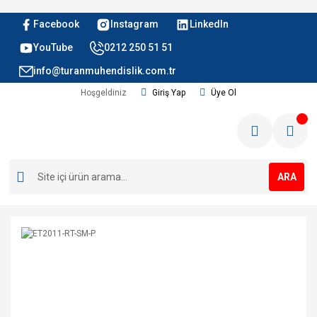
Facebook
Instagram
LinkedIn
YouTube
0212 250 51 51
info@turanmuhendislik.com.tr
Hoşgeldiniz
Giriş Yap
Üye Ol
ARA