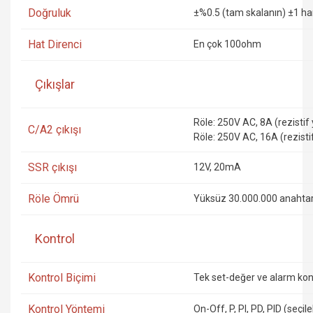
Doğruluk
±%0.5 (tam skalanın) ±1 h
Hat Direnci
En çok 100ohm
Çıkışlar
Röle: 250V AC, 8A (rezistif 
C/A2 çıkışı
Röle: 250V AC, 16A (rezistif
SSR çıkışı
12V, 20mA
Röle Ömrü
Yüksüz 30.000.000 anahtar
Kontrol
Kontrol Biçimi
Tek set-değer ve alarm kon
Kontrol Yöntemi
On-Off, P, PI, PD, PID (seçileb