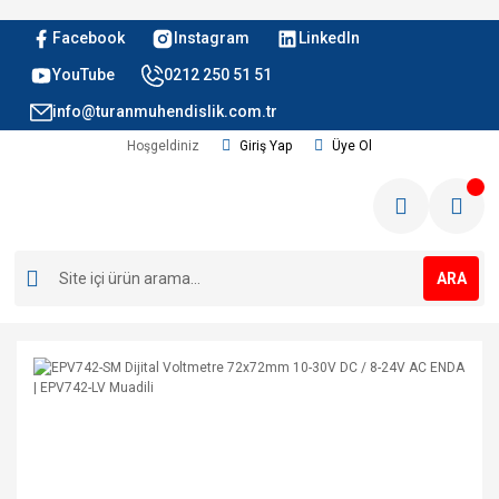
Facebook
Instagram
LinkedIn
YouTube
0212 250 51 51
info@turanmuhendislik.com.tr
Hoşgeldiniz
Giriş Yap
Üye Ol
ARA