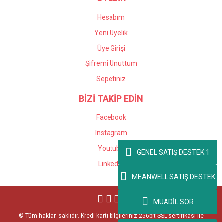
Hesabım
Yeni Üyelik
Üye Girişi
Şifremi Unuttum
Sepetiniz
BİZİ TAKİP EDİN
Facebook
Instagram
Youtube
GENEL SATIŞ DESTEK 1
Linkedin
MEANWELL SATIŞ DESTEK
MUADİL SOR
© Tüm hakları saklıdır. Kredi kartı bilgileriniz 256bit SSL sertifikası ile