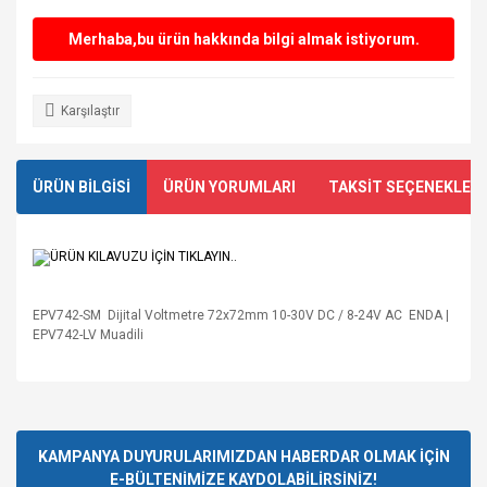
Merhaba,bu ürün hakkında bilgi almak istiyorum.
Karşılaştır
ÜRÜN BİLGİSİ
ÜRÜN YORUMLARI
TAKSİT SEÇENEKLERİ
ÜRÜN KILAVUZU İÇİN TIKLAYIN..
EPV742-SM Dijital Voltmetre 72x72mm 10-30V DC / 8-24V AC ENDA |
EPV742-LV Muadili
Bu ürünün fiyat bilgisi, resim, ürün açıklamalarında ve diğer
Sağlam ve güvenilir bir satıcı.
konularda yetersiz gördüğünüz noktaları öneri formunu
Kısa zamanda ürünü kargoladı
Bu ürüne ilk yorumu siz yapın!
ve kargolama da iyiydi.
kullanarak tarafımıza iletebilirsiniz.
Teşekkürler.
Görüş ve önerileriniz için teşekkür ederiz.
KAMPANYA DUYURULARIMIZDAN HABERDAR OLMAK İÇİN
E-BÜLTENİMİZE KAYDOLABİLİRSİNİZ!
Mustafa GÜNAY | 24/07/2026