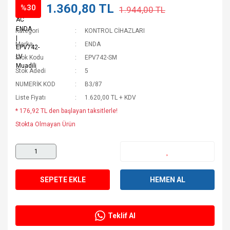
1.360,80 TL
%30
1.944,00 TL
Kategori
KONTROL CİHAZLARI
Marka
ENDA
Stok Kodu
EPV742-SM
Stok Adedi
5
NUMERİK KOD
B3/87
Liste Fiyatı
1.620,00 TL + KDV
* 176,92 TL den başlayan taksitlerle!
Stokta Olmayan Ürün
SEPETE EKLE
HEMEN AL
Teklif Al