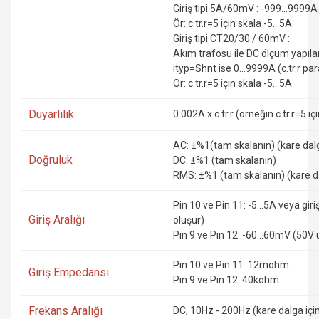
Giriş tipi 5A/60mV : -999...9999A (
Ör: c.tr.r=5 için skala -5...5A
Giriş tipi CT20/30 / 60mV :
Akım trafosu ile DC ölçüm yapı
ityp=Shnt ise 0...9999A (c.tr.r par
Ör: c.tr.r=5 için skala -5...5A
Duyarlılık
0.002A x c.tr.r (örneğin c.tr.r=5 iç
AC: ±%1(tam skalanın) (kare dal
Doğruluk
DC: ±%1 (tam skalanın)
RMS: ±%1 (tam skalanın) (kare d
Pin 10 ve Pin 11: -5...5A veya gi
Giriş Aralığı
oluşur)
Pin 9 ve Pin 12: -60...60mV (50V 
Pin 10 ve Pin 11: 12mohm
Giriş Empedansı
Pin 9 ve Pin 12: 40kohm
Frekans Aralığı
DC, 10Hz - 200Hz (kare dalga iç