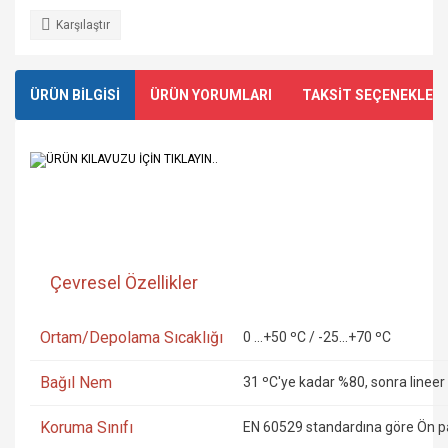
Karşılaştır
ÜRÜN BİLGİSİ
ÜRÜN YORUMLARI
TAKSİT SEÇENEKLERİ
ÜRÜN KILAVUZU İÇİN TIKLAYIN..
Çevresel Özellikler
Ortam/Depolama Sıcaklığı
0 ...+50 ºC / -25...+70 ºC
Bağıl Nem
31 ºC'ye kadar %80, sonra lineer
Koruma Sınıfı
EN 60529 standardına göre Ön pa