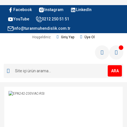
Facebook
Instagram
LinkedIn
YouTube
0212 250 51 51
info@turanmuhendislik.com.tr
Hoşgeldiniz
Giriş Yap
Üye Ol
ARA