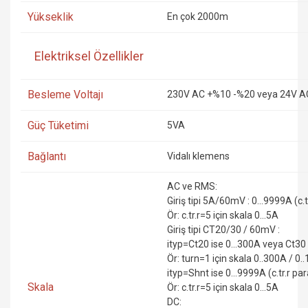
Yükseklik
En çok 2000m
Elektriksel Özellikler
Besleme Voltajı
230V AC +%10 -%20 veya 24V A
Güç Tüketimi
5VA
Bağlantı
Vidalı klemens
AC ve RMS:
Giriş tipi 5A/60mV : 0...9999A (c.t
Ör: c.tr.r=5 için skala 0...5A
Giriş tipi CT20/30 / 60mV :
ityp=Ct20 ise 0...300A veya Ct30 i
Ör: turn=1 için skala 0..300A / 0.
ityp=Shnt ise 0...9999A (c.tr.r par
Skala
Ör: c.tr.r=5 için skala 0...5A
DC: