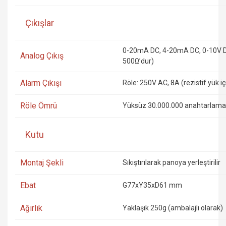
Çıkışlar
0-20mA DC, 4-20mA DC, 0-10V DC v
Analog Çıkış
500Ω’dur)
Alarm Çıkışı
Röle: 250V AC, 8A (rezistif yük i
Röle Ömrü
Yüksüz 30.000.000 anahtarlama;
Kutu
Montaj Şekli
Sıkıştırılarak panoya yerleştirilir
Ebat
G77xY35xD61 mm
Ağırlık
Yaklaşık 250g (ambalajlı olarak)