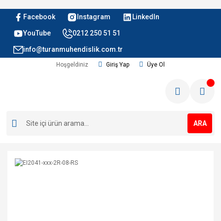
Facebook
Instagram
LinkedIn
YouTube
0212 250 51 51
info@turanmuhendislik.com.tr
Hoşgeldiniz
Giriş Yap
Üye Ol
ARA