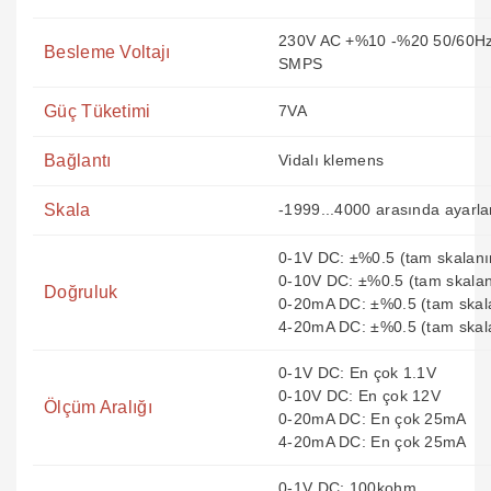
230V AC +%10 -%20 50/60Hz
Besleme Voltajı
SMPS
Güç Tüketimi
7VA
Bağlantı
Vidalı klemens
Skala
-1999...4000 arasında ayarlan
0-1V DC: ±%0.5 (tam skalanı
0-10V DC: ±%0.5 (tam skalan
Doğruluk
0-20mA DC: ±%0.5 (tam skal
4-20mA DC: ±%0.5 (tam skal
0-1V DC: En çok 1.1V
0-10V DC: En çok 12V
Ölçüm Aralığı
0-20mA DC: En çok 25mA
4-20mA DC: En çok 25mA
0-1V DC: 100kohm