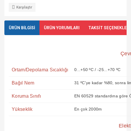
Karşılaştır
ÜRÜN BİLGİSİ
ÜRÜN YORUMLARI
TAKSİT SEÇENEKLERİ
Çevr
Ortam/Depolama Sıcaklığı
0...+50 ºC / -25...+70 ºC
Bağıl Nem
31 ºC'ye kadar %80, sonra li
Koruma Sınıfı
EN 60529 standardına göre Ö
Yükseklik
En çok 2000m
Elekt