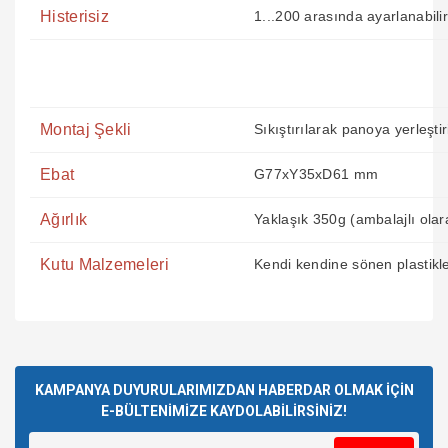
Histerisiz
1...200 arasında ayarlanabilir
Montaj Şekli
Sıkıştırılarak panoya yerleştiri
Ebat
G77xY35xD61 mm
Ağırlık
Yaklaşık 350g (ambalajlı olar
Kutu Malzemeleri
Kendi kendine sönen plastikler
Bu ürünün fiyat bilgisi, resim, ürün açıklamalarında ve diğer
Sağlam ve güvenilir bir satıcı.
konularda yetersiz gördüğünüz noktaları öneri formunu
Kısa zamanda ürünü kargoladı
Bu ürüne ilk yorumu siz yapın!
ve kargolama da iyiydi.
kullanarak tarafımıza iletebilirsiniz.
Teşekkürler.
Görüş ve önerileriniz için teşekkür ederiz.
KAMPANYA DUYURULARIMIZDAN HABERDAR OLMAK İÇİN
E-BÜLTENİMİZE KAYDOLABİLİRSİNİZ!
Mustafa GÜNAY | 24/07/2026
Yorum Yaz
Ürün resmi kalitesiz, bozuk veya görüntülenemiyor.