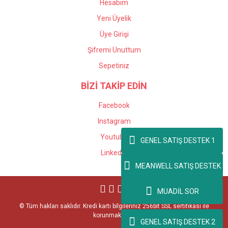
Hesabım
Yeni Üyelik
Üye Girişi
Şifremi Unuttum
Sepetiniz
BİZİ TAKİP EDİN
Facebook
Instagram
Youtube
GENEL SATIŞ DESTEK 1
Linkedin
MEANWELL SATIŞ DESTEK
MUADİL SOR
© Tüm hakları saklıdır. Kredi kartı bilgileriniz 256bit SSL sertifikası ile
korunmaktadır.
GENEL SATIŞ DESTEK 2