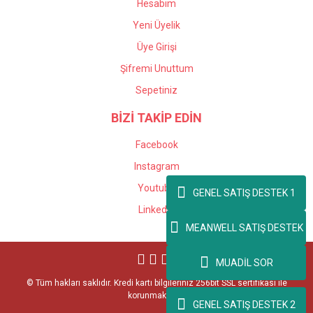
Hesabım
Yeni Üyelik
Üye Girişi
Şifremi Unuttum
Sepetiniz
BİZİ TAKİP EDİN
Facebook
Instagram
Youtube
GENEL SATIŞ DESTEK 1
Linkedin
MEANWELL SATIŞ DESTEK
MUADİL SOR
© Tüm hakları saklıdır. Kredi kartı bilgileriniz 256bit SSL sertifikası ile
korunmaktadır.
GENEL SATIŞ DESTEK 2