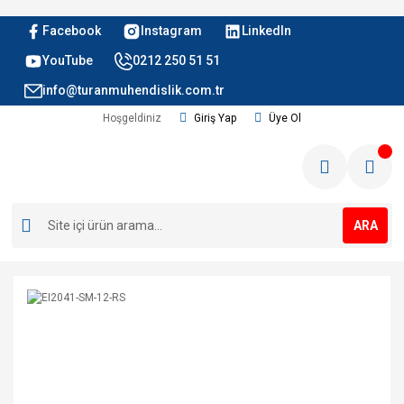
Facebook
Instagram
LinkedIn
YouTube
0212 250 51 51
info@turanmuhendislik.com.tr
Hoşgeldiniz
Giriş Yap
Üye Ol
ARA