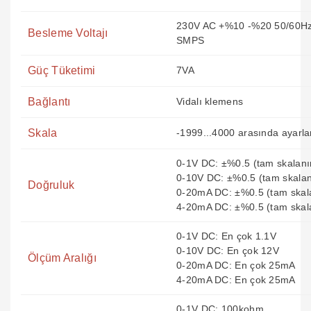
230V AC +%10 -%20 50/60Hz
Besleme Voltajı
SMPS
Güç Tüketimi
7VA
Bağlantı
Vidalı klemens
Skala
-1999...4000 arasında ayarlan
0-1V DC: ±%0.5 (tam skalanı
0-10V DC: ±%0.5 (tam skalan
Doğruluk
0-20mA DC: ±%0.5 (tam skal
4-20mA DC: ±%0.5 (tam skal
0-1V DC: En çok 1.1V
0-10V DC: En çok 12V
Ölçüm Aralığı
0-20mA DC: En çok 25mA
4-20mA DC: En çok 25mA
0-1V DC: 100kohm