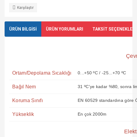
Karşılaştır
ÜRÜN BİLGİSİ
ÜRÜN YORUMLARI
TAKSİT SEÇENEKLERİ
Çevr
Ortam/Depolama Sıcaklığı
0...+50 ºC / -25...+70 ºC
Bağıl Nem
31 ºC'ye kadar %80, sonra li
Koruma Sınıfı
EN 60529 standardına göre Ö
Yükseklik
En çok 2000m
Elekt