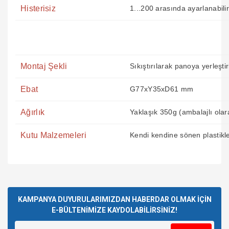
Histerisiz
1...200 arasında ayarlanabilir
Montaj Şekli
Sıkıştırılarak panoya yerleştiri
Ebat
G77xY35xD61 mm
Ağırlık
Yaklaşık 350g (ambalajlı olar
Kutu Malzemeleri
Kendi kendine sönen plastikler
Bu ürünün fiyat bilgisi, resim, ürün açıklamalarında ve diğer
Sağlam ve güvenilir bir satıcı.
konularda yetersiz gördüğünüz noktaları öneri formunu
Kısa zamanda ürünü kargoladı
Bu ürüne ilk yorumu siz yapın!
ve kargolama da iyiydi.
kullanarak tarafımıza iletebilirsiniz.
Teşekkürler.
Görüş ve önerileriniz için teşekkür ederiz.
KAMPANYA DUYURULARIMIZDAN HABERDAR OLMAK İÇİN
E-BÜLTENİMİZE KAYDOLABİLİRSİNİZ!
Mustafa GÜNAY | 24/07/2026
Yorum Yaz
Ürün resmi kalitesiz, bozuk veya görüntülenemiyor.