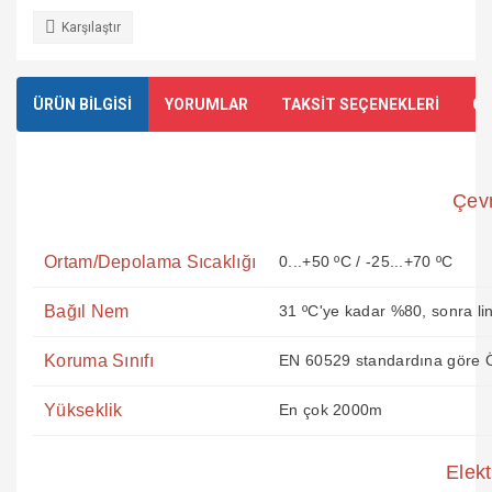
Karşılaştır
ÜRÜN BİLGİSİ
YORUMLAR
TAKSİT SEÇENEKLERİ
ÖN
Çevr
Ortam/Depolama Sıcaklığı
0...+50 ºC / -25...+70 ºC
Bağıl Nem
31 ºC'ye kadar %80, sonra li
Koruma Sınıfı
EN 60529 standardına göre Ö
Yükseklik
En çok 2000m
Elekt