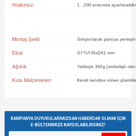
Histerisiz
1...200 arasında ayarlanabilir
Montaj Şekli
Sıkıştırılarak panoya yerleştiri
Ebat
G77xY35xD61 mm
Ağırlık
Yaklaşık 350g (ambalajlı olar
Kutu Malzemeleri
Kendi kendine sönen plastikler
Bu ürünün fiyat bilgisi, resim, ürün açıklamalarında ve diğer
Sağlam ve güvenilir bir satıcı.
konularda yetersiz gördüğünüz noktaları öneri formunu
Kısa zamanda ürünü kargoladı
Bu ürüne ilk yorumu siz yapın!
ve kargolama da iyiydi.
kullanarak tarafımıza iletebilirsiniz.
Teşekkürler.
Görüş ve önerileriniz için teşekkür ederiz.
KAMPANYA DUYURULARIMIZDAN HABERDAR OLMAK İÇİN
E-BÜLTENİMİZE KAYDOLABİLİRSİNİZ!
Mustafa GÜNAY | 24/07/2026
Yorum Yaz
Ürün resmi kalitesiz, bozuk veya görüntülenemiyor.