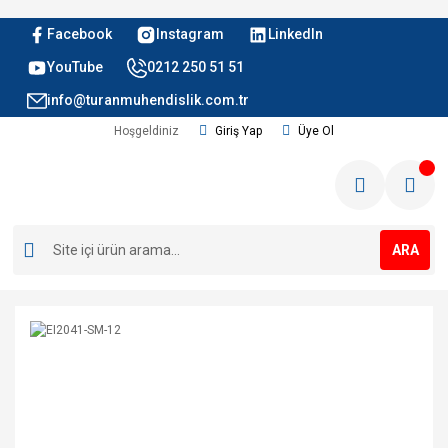
Facebook
Instagram
LinkedIn
YouTube
0212 250 51 51
info@turanmuhendislik.com.tr
Hoşgeldiniz
Giriş Yap
Üye Ol
ARA