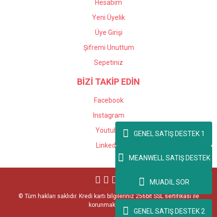
Hesabım
Yeni Üyelik
Üye Girişi
Şifremi Unuttum
Sepetiniz
BİZİ TAKİP EDİN
Facebook
Instagram
Youtube
GENEL SATIŞ DESTEK 1
Linkedin
MEANWELL SATIŞ DESTEK
MUADİL SOR
© Tüm hakları saklıdır. Kredi kartı bilgileriniz 256bit SSL sertifikası ile
korunmaktadır.
GENEL SATIŞ DESTEK 2