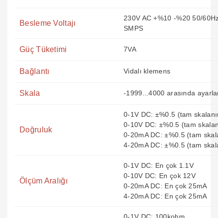
230V AC +%10 -%20 50/60Hz
Besleme Voltajı
SMPS
Güç Tüketimi
7VA
Bağlantı
Vidalı klemens
Skala
-1999...4000 arasında ayarlan
0-1V DC: ±%0.5 (tam skalanı
0-10V DC: ±%0.5 (tam skalan
Doğruluk
0-20mA DC: ±%0.5 (tam skal
4-20mA DC: ±%0.5 (tam skal
0-1V DC: En çok 1.1V
0-10V DC: En çok 12V
Ölçüm Aralığı
0-20mA DC: En çok 25mA
4-20mA DC: En çok 25mA
0-1V DC: 100kohm