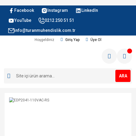
Facebook
Instagram
LinkedIn
YouTube
0212 250 51 51
info@turanmuhendislik.com.tr
Hoşgeldiniz
Giriş Yap
Üye Ol
ARA