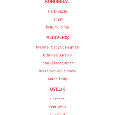
KURUMSAL
Ürün fiyatı diğer sitelerden daha pahalı.
siparişin iadesi için yardımcı
oldular. Profesyonel
Bu ürüne benzer farklı alternatifler olmalı.
çalışıyorlar, çok memnun
Hakkımızda
kaldım kendilerine teşekkür
İletişim
ediyorum.
İletişim Formu
Önder Kaçar | 20/05/2026
ALIŞVERİŞ
Gönder
Deneyimini Paylaş
Mesafeli Satış Sözleşmesi
Gizlilik ve Güvenlik
İptal ve İade Şartları
Kişisel Veriler Politikası
Kargo Takip
ÜYELİK
Hesabım
Yeni Üyelik