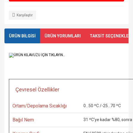
Karşılaştır
ÜRÜN BİLGİSİ
ÜRÜN YORUMLARI
TAKSİT SEÇENEKLERİ
ÜRÜN KILAVUZU İÇİN TIKLAYIN..
Çevresel Özellikler
Ortam/Depolama Sıcaklığı
0...50 ºC /-25...70 ºC
Bağıl Nem
31 ºC'ye kadar %80, sonra 