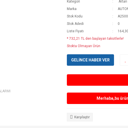
Kategori
Artan 
Marka
AUTO
Stok Kodu
A2500
Stok Adedi
0
Liste Fiyatı
164,3
* 732,21 TL den başlayan taksitlerle!
Stokta Olmayan Ürün
GELİNCE HABER VER
ALARMI
Merhaba,bu ürün 
Karşılaştır