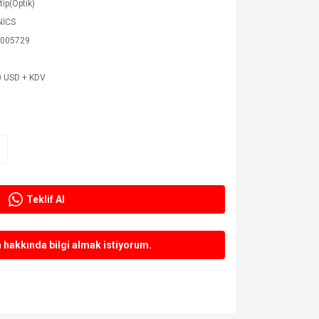
tip(Optik)
NİCS
005729
0 USD + KDV
Teklif Al
hakkında bilgi almak istiyorum.