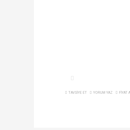
TAVSİYE ET
YORUM YAZ
FİYAT 