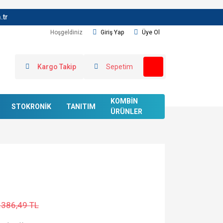
.tr
Hoşgeldiniz
Giriş Yap
Üye Ol
Kargo Takip
Sepetim
KOMBİN
STOKRONİK
TANITIM
ÜRÜNLER
.386,49 TL