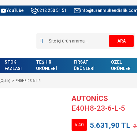
YouTube
0212 250 51 51
info@turanmuhendislik.com
ARA
STOK
TEŞHİR
FIRSAT
ÖZEL
FAZLASI
ÜRÜNLERİ
ÜRÜNLERİ
ÜRÜNLER
(Optik)
E40H8-23-6-L-5
AUTONİCS
E40H8-23-6-L-5
5.631,90 TL
%40
9