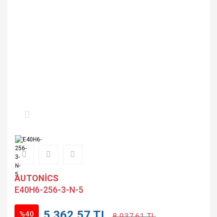
AUTONİCS
E40H6-256-3-N-5
5.362,57 TL
%40
8.937,61 TL