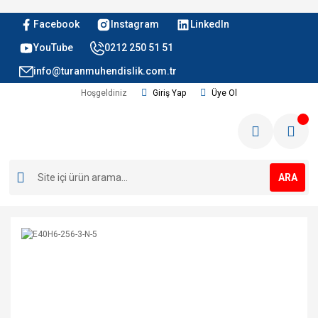
Facebook
Instagram
LinkedIn
YouTube
0212 250 51 51
info@turanmuhendislik.com.tr
Hoşgeldiniz
Giriş Yap
Üye Ol
ARA