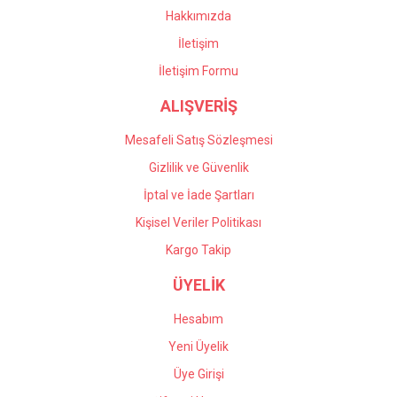
Bu ürüne benzer farklı alternatifler olmalı.
çalışıyorlar, çok memnun
Hakkımızda
kaldım kendilerine teşekkür
İletişim
ediyorum.
İletişim Formu
Önder Kaçar | 20/05/2026
ALIŞVERİŞ
Gönder
Deneyimini Paylaş
Mesafeli Satış Sözleşmesi
Gizlilik ve Güvenlik
İptal ve İade Şartları
Kişisel Veriler Politikası
Kargo Takip
ÜYELİK
Hesabım
Yeni Üyelik
Üye Girişi