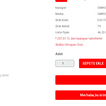
Kategori
OMRO
Marka
OMRO
Stok Kodu
E32-T
Stok Adedi
79
Liste Fiyatı
46,20
* 237,57 TL den başlayan taksitlerle!
Stokta Olmayan Ürün
Adet
SEPETE EKLE
ALARMI
Merhaba,bu ürün 