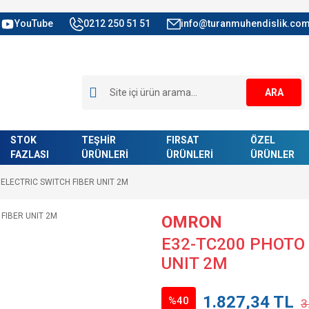
YouTube
0212 250 51 51
info@turanmuhendislik.com
ARA
STOK
TEŞHİR
FIRSAT
ÖZEL
FAZLASI
ÜRÜNLERİ
ÜRÜNLERİ
ÜRÜNLER
ELECTRIC SWITCH FIBER UNIT 2M
OMRON
E32-TC200 PHOTO 
UNIT 2M
1.827,34 TL
%40
3