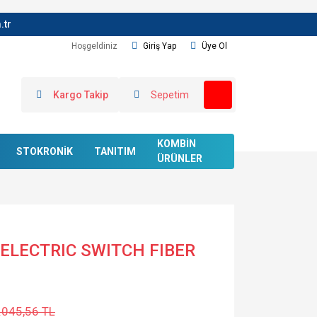
.tr
Hoşgeldiniz
Giriş Yap
Üye Ol
Kargo Takip
Sepetim
KOMBİN
STOKRONİK
TANITIM
ÜRÜNLER
ELECTRIC SWITCH FIBER
.045,56 TL