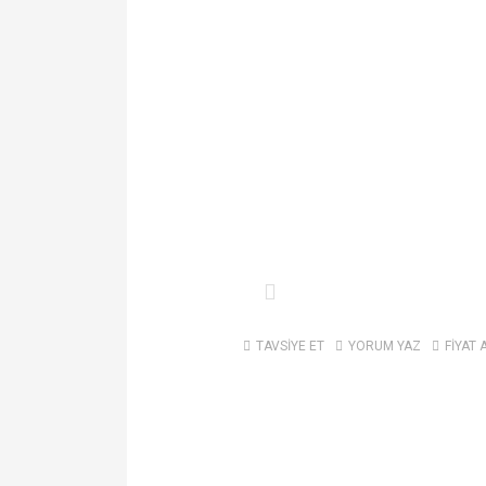
TAVSİYE ET
YORUM YAZ
FİYAT 