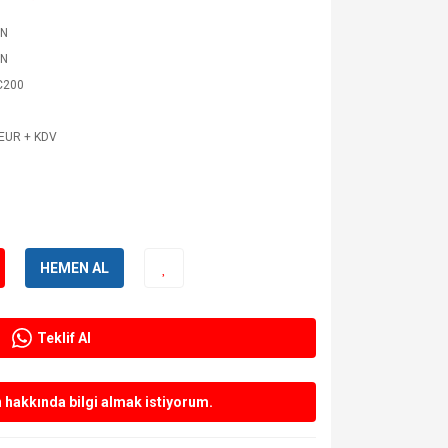
N
N
C200
 EUR + KDV
HEMEN AL
Teklif Al
hakkında bilgi almak istiyorum.