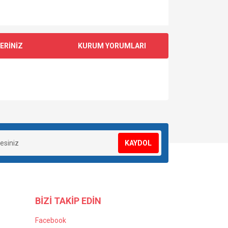
ERİNİZ
KURUM YORUMLARI
za iletebilirsiniz.
KAYDOL
BİZİ TAKİP EDİN
Facebook