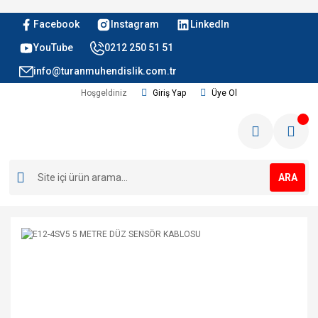
Facebook
Instagram
LinkedIn
YouTube
0212 250 51 51
info@turanmuhendislik.com.tr
Hoşgeldiniz
Giriş Yap
Üye Ol
ARA