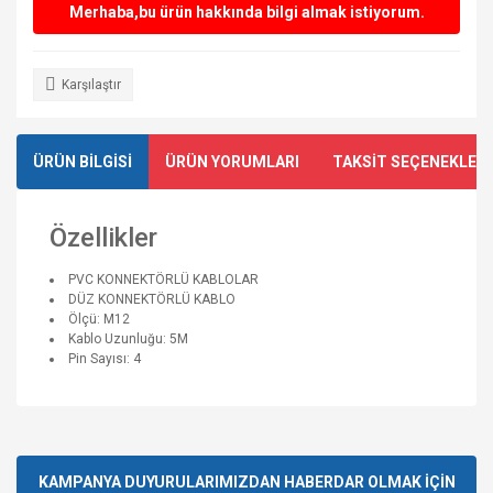
Merhaba,bu ürün hakkında bilgi almak istiyorum.
Karşılaştır
ÜRÜN BİLGİSİ
ÜRÜN YORUMLARI
TAKSİT SEÇENEKLERİ
Özellikler
PVC KONNEKTÖRLÜ KABLOLAR
DÜZ KONNEKTÖRLÜ KABLO
Ölçü: M12
Kablo Uzunluğu: 5M
Pin Sayısı: 4
Bu ürünün fiyat bilgisi, resim, ürün açıklamalarında ve diğer
Sağlam ve güvenilir bir satıcı.
konularda yetersiz gördüğünüz noktaları öneri formunu
Kısa zamanda ürünü kargoladı
Bu ürüne ilk yorumu siz yapın!
ve kargolama da iyiydi.
kullanarak tarafımıza iletebilirsiniz.
Teşekkürler.
Görüş ve önerileriniz için teşekkür ederiz.
KAMPANYA DUYURULARIMIZDAN HABERDAR OLMAK İÇİN