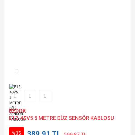
BEDOK
E12-4SV5 5 METRE DÜZ SENSÖR KABLOSU
389,91 TL
%35
599,87 TL