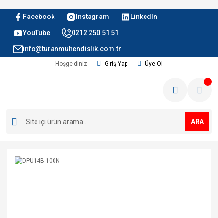
Facebook
Instagram
LinkedIn
YouTube
0212 250 51 51
info@turanmuhendislik.com.tr
Hoşgeldiniz
Giriş Yap
Üye Ol
ARA