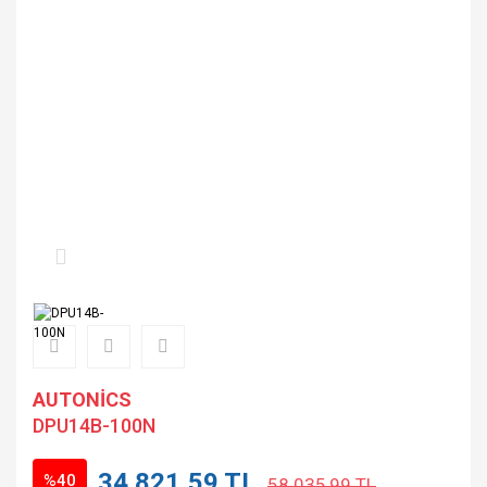
AUTONİCS
DPU14B-100N
34.821,59 TL
%40
58.035,99 TL