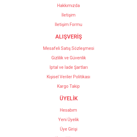
Bu ürüne benzer farklı alternatifler olmalı.
çalışıyorlar, çok memnun
Hakkımızda
kaldım kendilerine teşekkür
İletişim
ediyorum.
İletişim Formu
Önder Kaçar | 20/05/2026
ALIŞVERİŞ
Gönder
Deneyimini Paylaş
Mesafeli Satış Sözleşmesi
Gizlilik ve Güvenlik
İptal ve İade Şartları
Kişisel Veriler Politikası
Kargo Takip
ÜYELİK
Hesabım
Yeni Üyelik
Üye Girişi