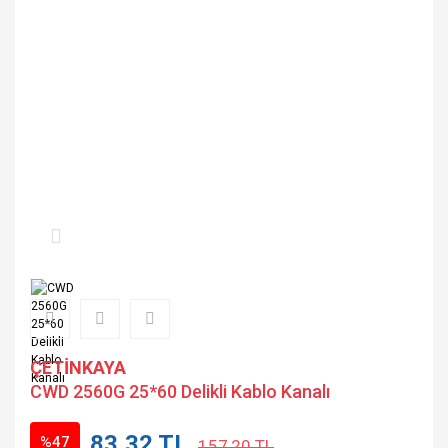
ÇETİNKAYA
CWD 2560G 25*60 Delikli Kablo Kanalı
83,32 TL
%47
157,20 TL