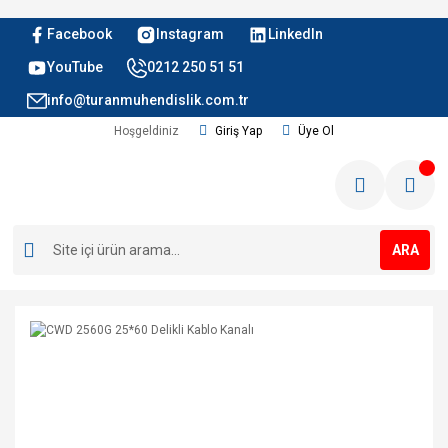
Facebook
Instagram
LinkedIn
YouTube
0212 250 51 51
info@turanmuhendislik.com.tr
Hoşgeldiniz
Giriş Yap
Üye Ol
ARA