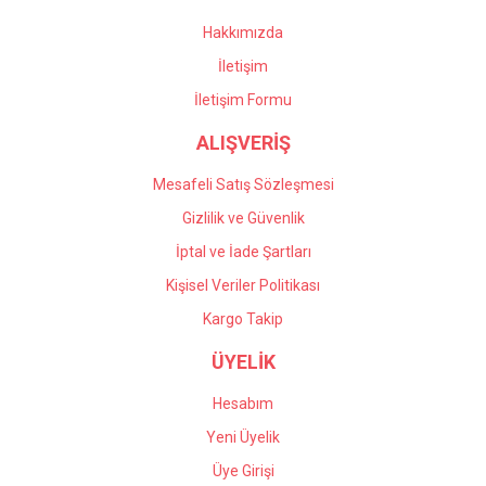
oldular. Profesyonel
Bu ürüne benzer farklı alternatifler olmalı.
çalışıyorlar, çok memnun
Hakkımızda
kaldım kendilerine teşekkür
İletişim
ediyorum.
İletişim Formu
Önder Kaçar | 20/05/2026
ALIŞVERİŞ
Gönder
Deneyimini Paylaş
Mesafeli Satış Sözleşmesi
Gizlilik ve Güvenlik
İptal ve İade Şartları
Kişisel Veriler Politikası
Kargo Takip
ÜYELİK
Hesabım
Yeni Üyelik
Üye Girişi