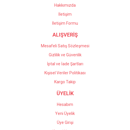
Bu ürüne benzer farklı alternatifler olmalı.
çalışıyorlar, çok memnun
Hakkımızda
kaldım kendilerine teşekkür
İletişim
ediyorum.
İletişim Formu
Önder Kaçar | 20/05/2026
ALIŞVERİŞ
Gönder
Deneyimini Paylaş
Mesafeli Satış Sözleşmesi
Gizlilik ve Güvenlik
İptal ve İade Şartları
Kişisel Veriler Politikası
Kargo Takip
ÜYELİK
Hesabım
Yeni Üyelik
Üye Girişi