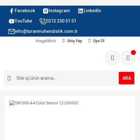
Facebook
Instagram
LinkedIn
YouTube
0212 250 51 51
info@turanmuhendislik.com.tr
Hoşgeldiniz
Giriş Yap
Üye Ol
ARA