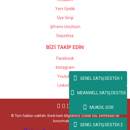
Yeni Üyelik
Üye Girişi
Şifremi Unuttum
Sepetiniz
BİZİ TAKİP EDİN
Facebook
Instagram
Youtube
GENEL SATIŞ DESTEK 1
Linkedin
MEANWELL SATIŞ DESTEK
MUADİL SOR
© Tüm hakları saklıdır. Kredi kartı bilgileriniz 256bit SSL sertifikası ile
korunmaktadır.
GENEL SATIŞ DESTEK 2