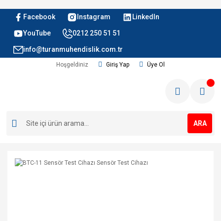
Facebook
Instagram
LinkedIn
YouTube
0212 250 51 51
info@turanmuhendislik.com.tr
Hoşgeldiniz
Giriş Yap
Üye Ol
ARA