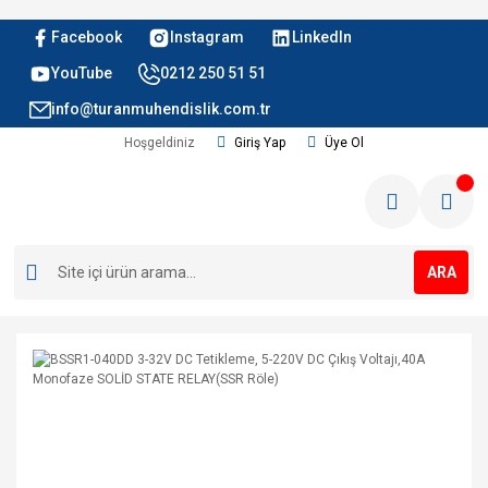
Facebook
Instagram
LinkedIn
YouTube
0212 250 51 51
info@turanmuhendislik.com.tr
Hoşgeldiniz
Giriş Yap
Üye Ol
ARA