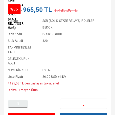
965,50 TL
%35
1.485,39 TL
Kategori
SSR (SOLİD STATE RELAYS) RÖLELER
Marka
BEDOK
Stok Kodu
BSSR1-040DD
Stok Adedi
320
TAHMİNİ TESLİM
-
TARİHİ
GELECEK ÜRÜN
-
ADETİ
NUMERİK KOD
i7/160
Liste Fiyatı
26,00 USD + KDV
* 125,53 TL den başlayan taksitlerle!
Stokta Olmayan Ürün