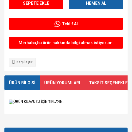
SEPETE EKLE
HEMEN AL
Teklif Al
Merhaba,bu ürün hakkında bilgi almak istiyorum.
Karşılaştır
ÜRÜN BİLGİSİ
ÜRÜN YORUMLARI
TAKSİT SEÇENEKLERİ
ÜRÜN KILAVUZU İÇİN TIKLAYIN..
Bu ürünün fiyat bilgisi, resim, ürün açıklamalarında ve diğer
Sağlam ve güvenilir bir satıcı.
konularda yetersiz gördüğünüz noktaları öneri formunu
Kısa zamanda ürünü kargoladı
Bu ürüne ilk yorumu siz yapın!
ve kargolama da iyiydi.
kullanarak tarafımıza iletebilirsiniz.