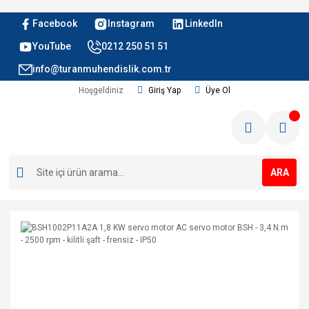
Facebook
Instagram
LinkedIn
YouTube
0212 250 51 51
info@turanmuhendislik.com.tr
Hoşgeldiniz
Giriş Yap
Üye Ol
ARA