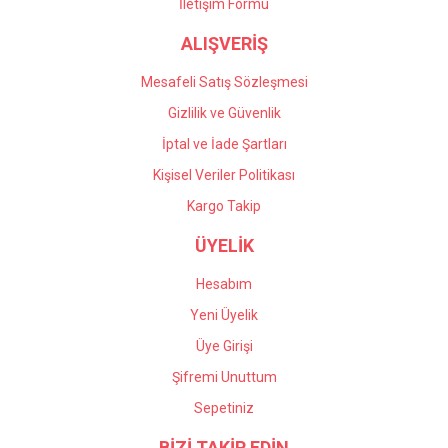
İletişim Formu
Önder Kaçar | 20/05/2026
ALIŞVERİŞ
Gönder
Deneyimini Paylaş
Mesafeli Satış Sözleşmesi
Gizlilik ve Güvenlik
İptal ve İade Şartları
Kişisel Veriler Politikası
Kargo Takip
ÜYELİK
Hesabım
Yeni Üyelik
Üye Girişi
Şifremi Unuttum
Sepetiniz
BİZİ TAKİP EDİN