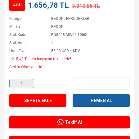
1.656,78 TL
%50
3.313,55 TL
Kategori
BEDOK
,
ENKODERLER
Marka
BEDOK
Stok Kodu
BN5008-MIN05-1000L
Stok Adedi
1
Liste Fiyatı
58,00 USD + KDV
* 215,40 TL den başlayan taksitlerle!
Stokta Olmayan Ürün
SEPETE EKLE
HEMEN AL
Teklif Al