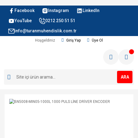
Facebook
Instagram
LinkedIn
YouTube
0212 250 51 51
info@turanmuhendislik.com.tr
Hoşgeldiniz
Giriş Yap
Üye Ol
ARA