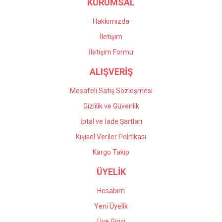
KURUMSAL
Ürün fiyatı diğer sitelerden daha pahalı.
siparişin iadesi için yardımcı
oldular. Profesyonel
Bu ürüne benzer farklı alternatifler olmalı.
çalışıyorlar, çok memnun
Hakkımızda
kaldım kendilerine teşekkür
İletişim
ediyorum.
İletişim Formu
Önder Kaçar | 20/05/2026
ALIŞVERİŞ
Gönder
Deneyimini Paylaş
Mesafeli Satış Sözleşmesi
Gizlilik ve Güvenlik
İptal ve İade Şartları
Kişisel Veriler Politikası
Kargo Takip
ÜYELİK
Hesabım
Yeni Üyelik
Üye Girişi