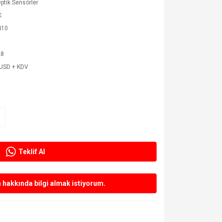
Optik Sensörler
K
410
28
 USD + KDV
Teklif Al
hakkında bilgi almak istiyorum.