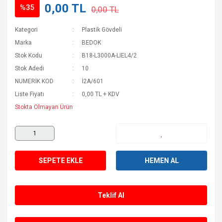
0,00 TL
%35
0,00 TL
Kategori
Plastik Gövdeli
Marka
BEDOK
Stok Kodu
B18-L3000A-LIEL4/2
Stok Adedi
10
NUMERİK KOD
İ2A/601
Liste Fiyatı
0,00 TL + KDV
Stokta Olmayan Ürün
SEPETE EKLE
HEMEN AL
Teklif Al