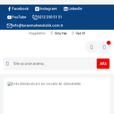
Facebook
Instagram
LinkedIn
YouTube
0212 250 51 51
info@turanmuhendislik.com.tr
Hoşgeldiniz
Giriş Yap
Üye Ol
ARA