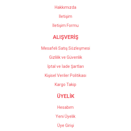
oldular. Profesyonel
Bu ürüne benzer farklı alternatifler olmalı.
çalışıyorlar, çok memnun
Hakkımızda
kaldım kendilerine teşekkür
İletişim
ediyorum.
İletişim Formu
Önder Kaçar | 20/05/2026
ALIŞVERİŞ
Gönder
Deneyimini Paylaş
Mesafeli Satış Sözleşmesi
Gizlilik ve Güvenlik
İptal ve İade Şartları
Kişisel Veriler Politikası
Kargo Takip
ÜYELİK
Hesabım
Yeni Üyelik
Üye Girişi