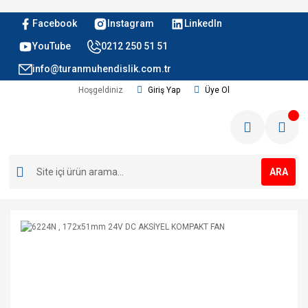
Facebook
Instagram
LinkedIn
YouTube
0212 250 51 51
info@turanmuhendislik.com.tr
Hoşgeldiniz
Giriş Yap
Üye Ol
ARA