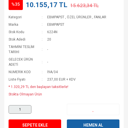
10.155,17 TL
%35
15.623,34 TL
Kategori
EBMPAPST
,
ÖZEL ÜRÜNLER
,
FANLAR
Marka
EBMPAPST
Stok Kodu
6224N
Stok Adedi
20
TAHMİNİ TESLİM
-
TARİHİ
GELECEK ÜRÜN
-
ADETİ
NUMERİK KOD
İ9A/34
Liste Fiyatı
237,00 EUR + KDV
* 1.320,29 TL den başlayan taksitlerle!
Stokta Olmayan Ürün
SEPETE EKLE
HEMEN AL