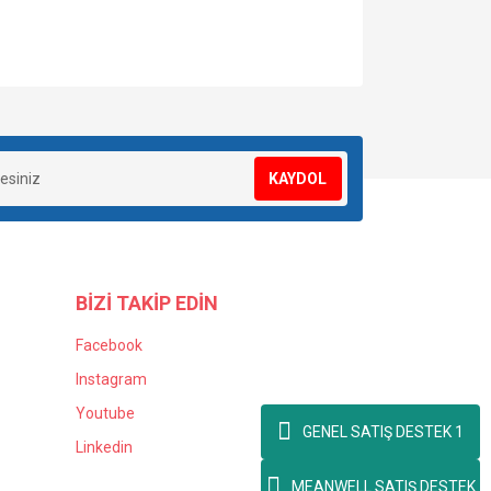
za iletebilirsiniz.
KAYDOL
BİZİ TAKİP EDİN
Facebook
Instagram
Youtube
GENEL SATIŞ DESTEK 1
Linkedin
MEANWELL SATIŞ DESTEK