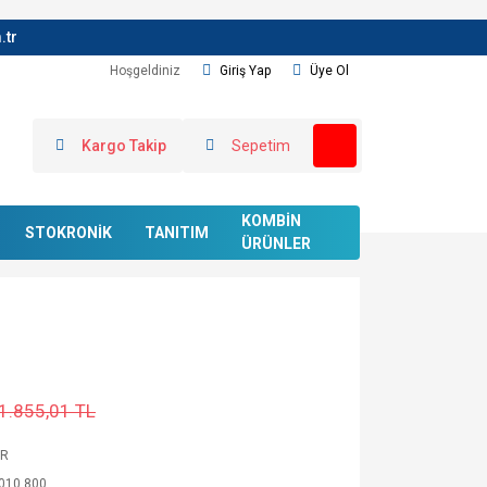
.tr
Hoşgeldiniz
Giriş Yap
Üye Ol
Kargo Takip
Sepetim
KOMBİN
STOKRONİK
TANITIM
ÜRÜNLER
1.855,01 TL
ER
.010.800