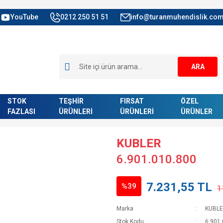
YouTube
0212 250 51 51
info@turanmuhendislik.com
ARA
STOK
TEŞHİR
FIRSAT
ÖZEL
FAZLASI
ÜRÜNLERİ
ÜRÜNLERİ
ÜRÜNLER
KUBLER
6.901.010.800
7.231,55 TL
%39
1
Marka
KUBL
Stok Kodu
6.901