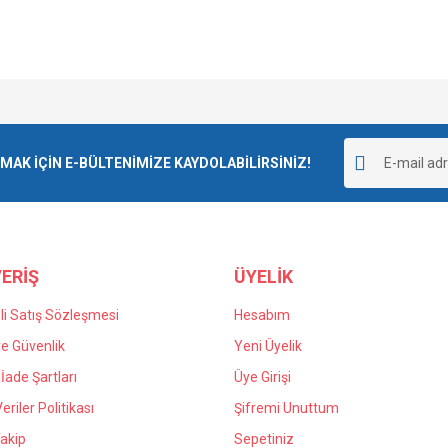
e diğer konularda yetersiz gördüğünüz noktaları öneri formunu kullanarak tarafımı
goladı ve kargolama da iyiydi.
Bu ürüne ilk yorumu siz yapın!
r.
K İÇİN E-BÜLTENİMİZE KAYDOLABİLİRSİNİZ!
Yorum Yaz
 yanlış verdiğim siparişin iadesi için
n kaldım kendilerine teşekkür ediyorum.
ERİŞ
ÜYELİK
i Satış Sözleşmesi
Hesabım
 ve Güvenlik
Yeni Üyelik
 İade Şartları
Üye Girişi
Gönder
Veriler Politikası
Şifremi Unuttum
akip
Sepetiniz