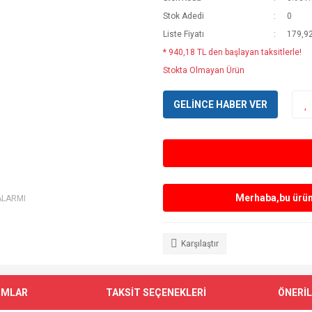
Stok Adedi
0
Liste Fiyatı
179,9
* 940,18 TL den başlayan taksitlerle!
Stokta Olmayan Ürün
GELİNCE HABER VER
Merhaba,bu ürün 
ALARMI
Karşılaştır
UMLAR
TAKSİT SEÇENEKLERİ
ÖNERİL