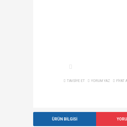
TAVSİYE ET
YORUM YAZ
FİYAT 
ÜRÜN BİLGİSİ
YOR