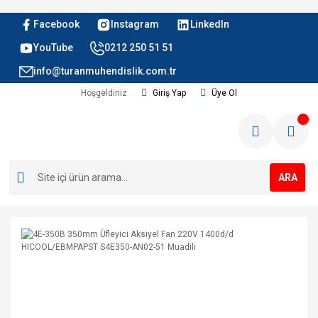
Facebook
Instagram
LinkedIn
YouTube
0212 250 51 51
info@turanmuhendislik.com.tr
Hoşgeldiniz
Giriş Yap
Üye Ol
ARA