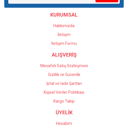
destek sağladılar. Satış
Ürün bilgilerinde hatalar bulunuyor.
bölümü yanlış verdiğim
KURUMSAL
Ürün fiyatı diğer sitelerden daha pahalı.
siparişin iadesi için yardımcı
oldular. Profesyonel
Bu ürüne benzer farklı alternatifler olmalı.
çalışıyorlar, çok memnun
Hakkımızda
kaldım kendilerine teşekkür
İletişim
ediyorum.
İletişim Formu
Önder Kaçar | 20/05/2026
ALIŞVERİŞ
Gönder
Deneyimini Paylaş
Mesafeli Satış Sözleşmesi
Gizlilik ve Güvenlik
İptal ve İade Şartları
Kişisel Veriler Politikası
Kargo Takip
ÜYELİK
Hesabım