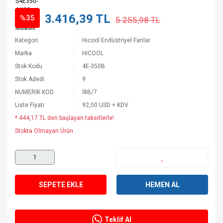
3.416,39 TL
%35
5.255,98 TL
Kategori
Hıcool Endüstriyel Fanlar
Marka
HICOOL
Stok Kodu
4E-350B
Stok Adedi
9
NUMERİK KOD
İ8B/7
Liste Fiyatı
92,00 USD + KDV
* 444,17 TL den başlayan taksitlerle!
Stokta Olmayan Ürün
SEPETE EKLE
HEMEN AL
Teklif Al