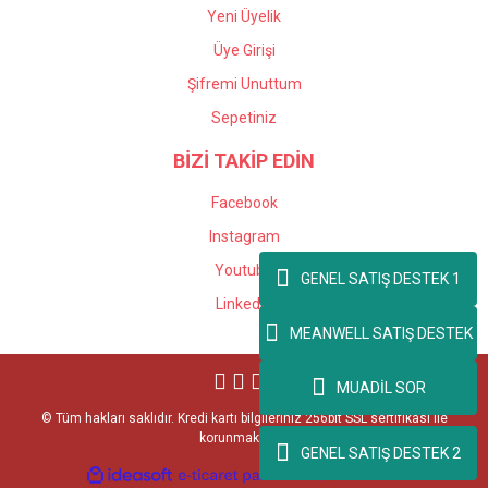
Yeni Üyelik
Üye Girişi
Şifremi Unuttum
Sepetiniz
BİZİ TAKİP EDİN
Facebook
Instagram
Youtube
GENEL SATIŞ DESTEK 1
Linkedin
MEANWELL SATIŞ DESTEK
MUADİL SOR
© Tüm hakları saklıdır. Kredi kartı bilgileriniz 256bit SSL sertifikası ile
korunmaktadır.
GENEL SATIŞ DESTEK 2
ile
ideasoft
e-