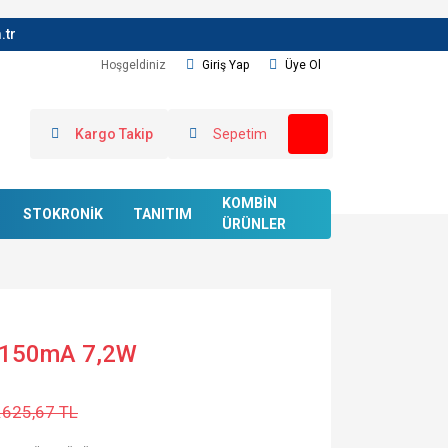
.tr
Hoşgeldiniz
Giriş Yap
Üye Ol
Kargo Takip
Sepetim
KOMBİN
STOKRONİK
TANITIM
ÜRÜNLER
 150mA 7,2W
.625,67 TL