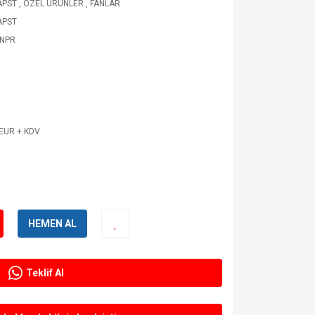
APST
,
ÖZEL ÜRÜNLER
,
FANLAR
APST
JNPR
8
 EUR + KDV
HEMEN AL
Teklif Al