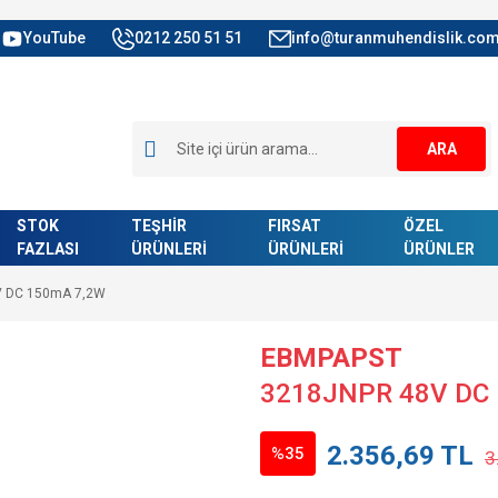
YouTube
0212 250 51 51
info@turanmuhendislik.com
ARA
STOK
TEŞHİR
FIRSAT
ÖZEL
FAZLASI
ÜRÜNLERİ
ÜRÜNLERİ
ÜRÜNLER
V DC 150mA 7,2W
EBMPAPST
3218JNPR 48V DC
2.356,69 TL
%35
3