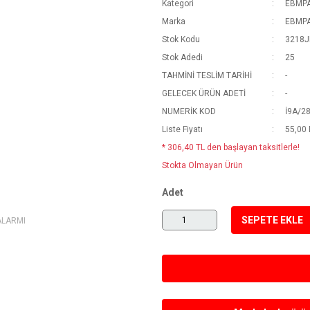
Kategori
EBMP
Marka
EBMP
Stok Kodu
3218
Stok Adedi
25
TAHMİNİ TESLİM TARİHİ
-
GELECEK ÜRÜN ADETİ
-
NUMERİK KOD
İ9A/2
Liste Fiyatı
55,00
* 306,40 TL den başlayan taksitlerle!
Stokta Olmayan Ürün
Adet
SEPETE EKLE
ALARMI