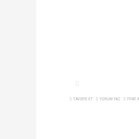
TAVSİYE ET
YORUM YAZ
FİYAT 