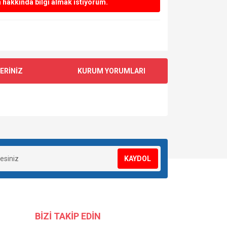
hakkında bilgi almak istiyorum.
ERİNİZ
KURUM YORUMLARI
za iletebilirsiniz.
KAYDOL
BİZİ TAKİP EDİN